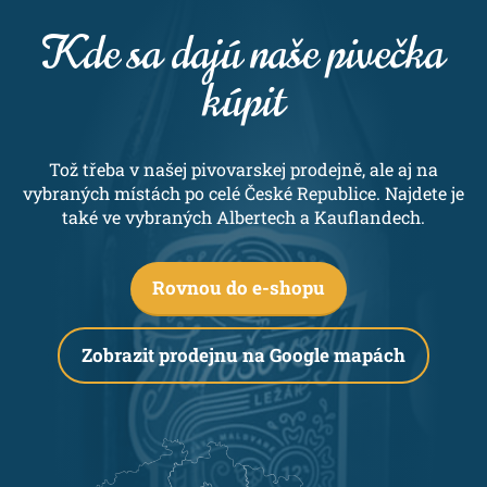
Kde sa dajú naše pivečka
kúpit
Tož třeba v našej pivovarskej prodejně, ale aj na
vybraných místách po celé České Republice. Najdete je
také ve vybraných Albertech a Kauflandech.
Rovnou do e-shopu
Zobrazit prodejnu na Google mapách