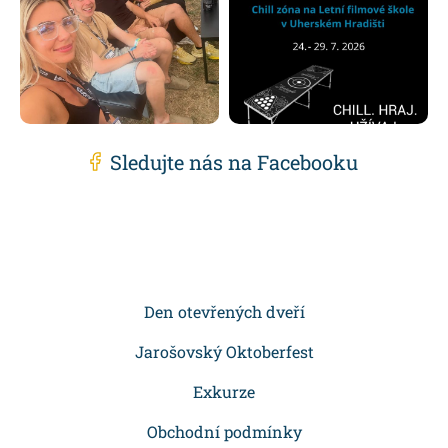
Sledujte nás na Facebooku
Z
á
p
Den otevřených dveří
a
Jarošovský Oktoberfest
t
Exkurze
í
Obchodní podmínky