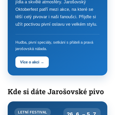
jídla a skvělé atmosféry. Jarošovský
Oktoberfest patří mezi akce, na které se
těší celý pivovar i naši fanoušci. Přijďte si
užít poctivou pivní oslavu ve velkém stylu.
Hudba, pivní speciály, setkání s přáteli a pravá
jarošovská nálada.
Více o akci →
Kde si dáte Jarošovské pivo
LETNÍ FESTIVAL
26. 6. – 5. 7.