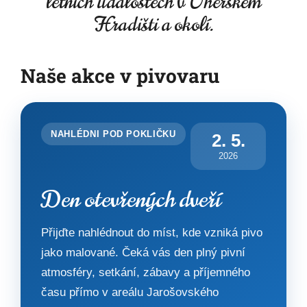
letních událostech v Uherském
Hradišti a okolí.
Naše akce v pivovaru
NAHLÉDNI POD POKLIČKU
2. 5.
2026
Den otevřených dveří
Přijďte nahlédnout do míst, kde vzniká pivo
jako malované. Čeká vás den plný pivní
atmosféry, setkání, zábavy a příjemného
času přímo v areálu Jarošovského