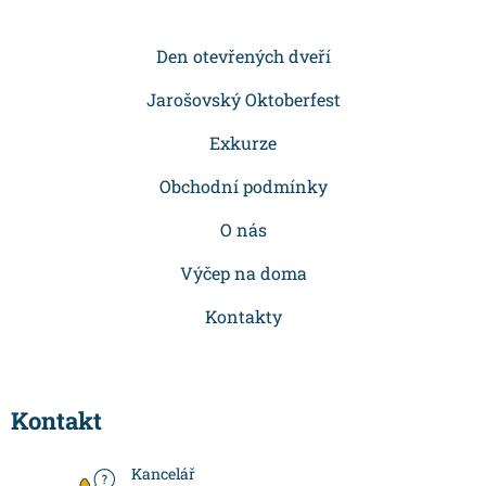
á
p
Den otevřených dveří
a
Jarošovský Oktoberfest
t
Exkurze
í
Obchodní podmínky
O nás
Výčep na doma
Kontakty
Kontakt