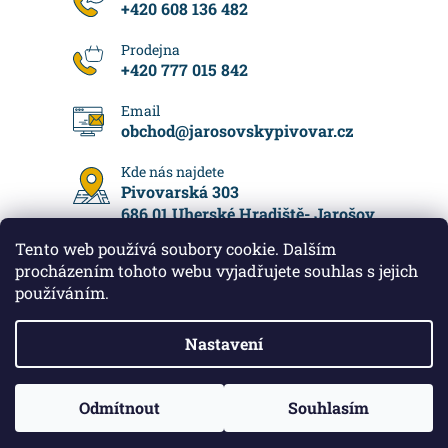
+420 608 136 482
+420 777 015 842
obchod
@
jarosovskypivovar.cz
Pivovarská 303
686 01 Uherské Hradiště- Jarošov
Tento web používá soubory cookie. Dalším
procházením tohoto webu vyjadřujete souhlas s jejich
používáním.
Vytvořil Shoptet
Nastavení
Jarošovský pivovar
2026
Všechna práva vyhrazena.
Upravit nastavení cookies
K nákupu nad 500 Kč vám přidáme Jarošovskou NEALKO IPU
Odmítnout
Souhlasím
jako dárek. Nealko, které chutná jako opravdové pivo.