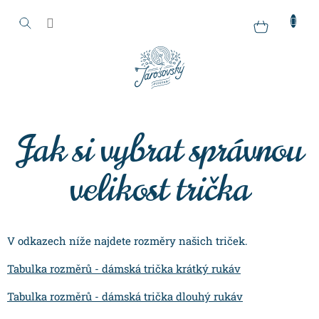
Přejít
na
Nákupní
obsah
košík
Jak si vybrat správnou
velikost trička
V odkazech níže najdete rozměry našich triček.
Tabulka rozměrů - dámská trička krátký rukáv
Tabulka rozměrů - dámská trička dlouhý rukáv