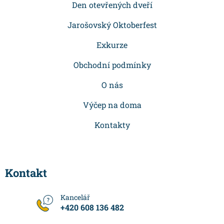
p
Den otevřených dveří
a
Jarošovský Oktoberfest
t
Exkurze
í
Obchodní podmínky
O nás
Výčep na doma
Kontakty
Kontakt
+420 608 136 482