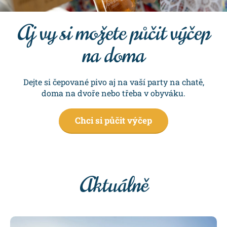
Aj vy si možete půčit výčep
na doma
Dejte si čepované pivo aj na vaší party na chatě,
doma na dvoře nebo třeba v obyváku.
Chci si půčit výčep