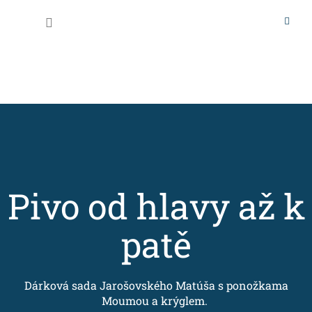
Přejít
na
Nákupní
obsah
košík
Pivo od hlavy až k
patě
Dárková sada Jarošovského Matúša s ponožkama
Moumou a krýglem.