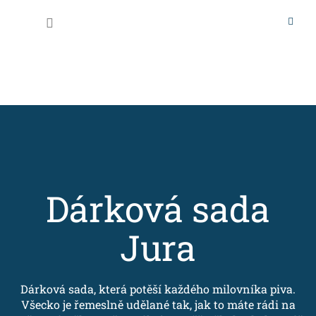
Přejít
na
Nákupní
obsah
košík
Dárková sada
Jura
Dárková sada, která potěší každého milovníka piva.
Všecko je řemeslně udělané tak, jak to máte rádi na