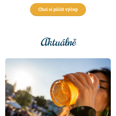
Chci si půčit výčep