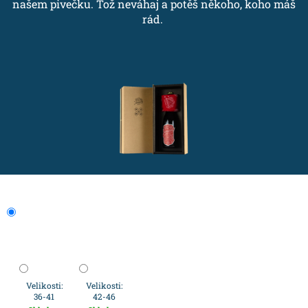
našem pivečku. Tož neváhaj a potěš někoho, koho máš
rád.
Velikosti:
Velikosti:
36-41
42-46