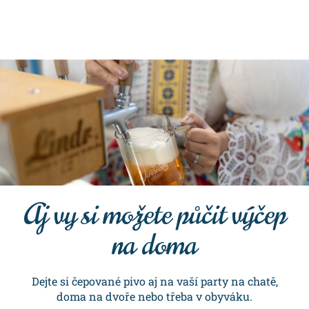
Aj vy si možete půčit výčep
na doma
Dejte si čepované pivo aj na vaší party na chatě,
doma na dvoře nebo třeba v obyváku.