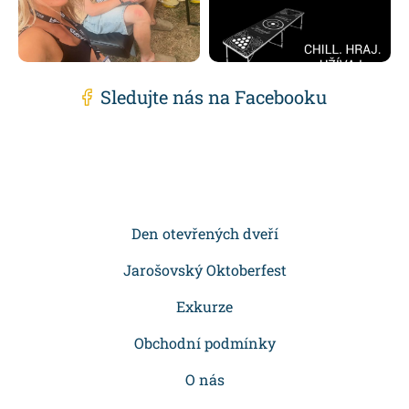
Sledujte nás na Facebooku
Z
á
p
Den otevřených dveří
a
Jarošovský Oktoberfest
t
Exkurze
í
Obchodní podmínky
O nás