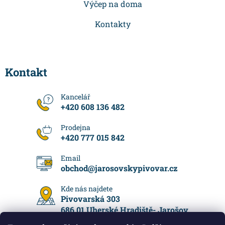
Výčep na doma
Kontakty
Kontakt
+420 608 136 482
+420 777 015 842
obchod
@
jarosovskypivovar.cz
Pivovarská 303
686 01 Uherské Hradiště- Jarošov