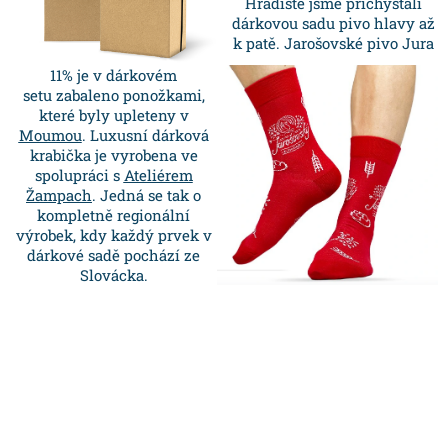
Hradiště jsme přichystali
dárkovou sadu pivo hlavy až
k patě. Jarošovské pivo Jura
11% je v dárkovém
setu zabaleno ponožkami,
které byly upleteny v
Moumou
. Luxusní dárková
krabička je vyrobena ve
spolupráci s
Ateliérem
Žampach
. Jedná se tak o
kompletně regionální
výrobek, kdy každý prvek v
dárkové sadě pochází ze
Slovácka.