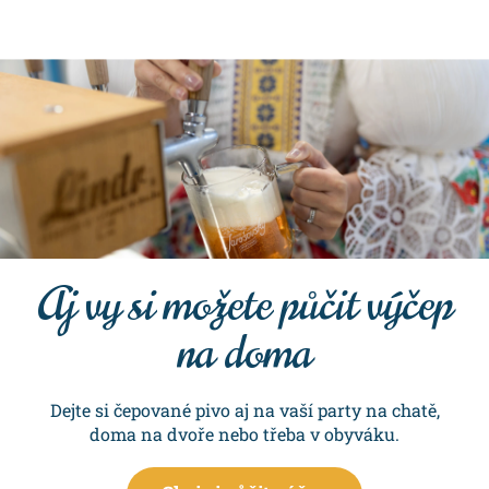
Aj vy si možete půčit výčep
na doma
Dejte si čepované pivo aj na vaší party na chatě,
doma na dvoře nebo třeba v obyváku.