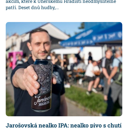
akcím, které k Uherskému Hradišti neodmyslitelně
patří. Deset dnů hudby,...
Jarošovská nealko IPA: nealko pivo s chutí