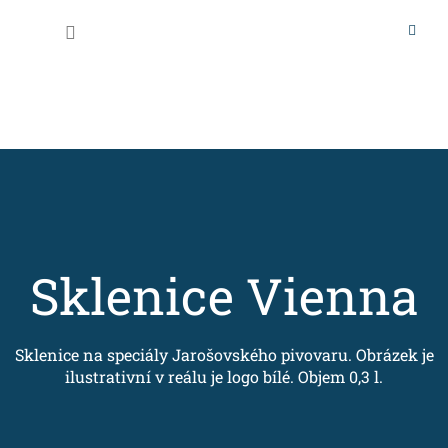
Přejít
na
Nákupní
obsah
košík
Sklenice Vienna
Sklenice na speciály Jarošovského pivovaru. Obrázek je
ilustrativní v reálu je logo bílé. Objem 0,3 l.