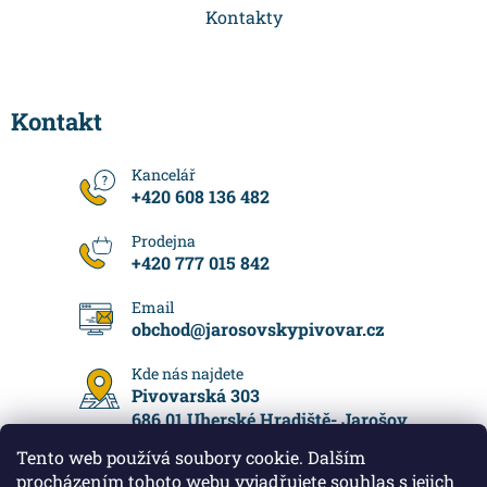
Kontakty
Kontakt
+420 608 136 482
+420 777 015 842
obchod
@
jarosovskypivovar.cz
Pivovarská 303
686 01 Uherské Hradiště- Jarošov
Tento web používá soubory cookie. Dalším
procházením tohoto webu vyjadřujete souhlas s jejich