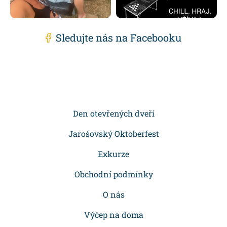
Sledujte nás na Facebooku
Z
á
p
Den otevřených dveří
a
Jarošovský Oktoberfest
t
Exkurze
í
Obchodní podmínky
O nás
Výčep na doma