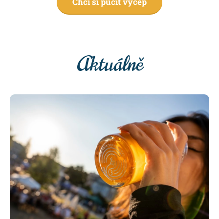
Chci si půčit výčep