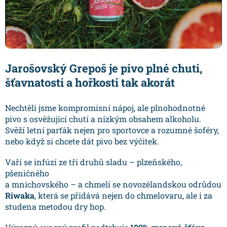
Jarošovský Grepoš je pivo plné chuti,
šťavnatosti a hořkosti tak akorát
Nechtěli jsme kompromisní nápoj, ale plnohodnotné
pivo s osvěžující chutí a nízkým obsahem alkoholu.
Svěží letní parťák nejen pro sportovce a rozumné šoféry,
nebo když si chcete dát pivo bez výčitek.
Vaří se infúzí ze tří druhů sladu – plzeňského,
pšeničného
a mnichovského – a chmelí se novozélandskou odrůdou
Riwaka
, která se přidává nejen do chmelovaru, ale i za
studena metodou dry hop.