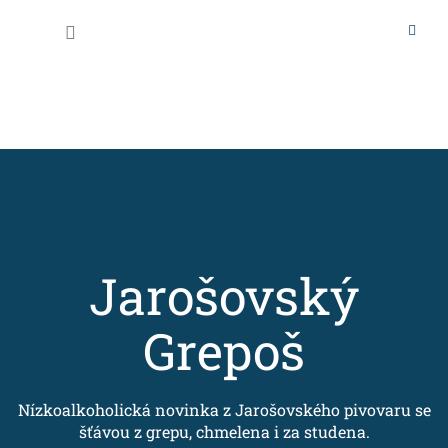
Přejít
na
Nákupní
obsah
košík
Jarošovský
Grepoš
Nízkoalkoholická novinka z Jarošovského pivovaru se
šťávou z grepu, chmelena i za studena.