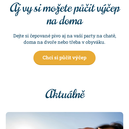
Aj vy si možete půčit výčep
na doma
Dejte si čepované pivo aj na vaší party na chatě,
doma na dvoře nebo třeba v obyváku.
Chci si půčit výčep