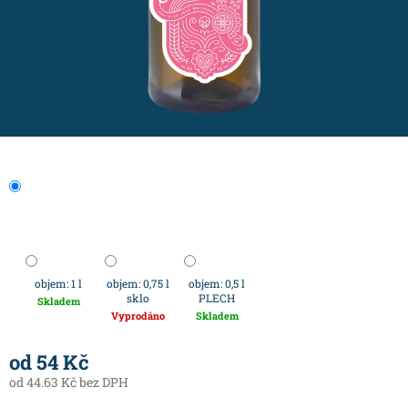
objem: 1 l
objem: 0,75 l
objem: 0,5 l
sklo
PLECH
Skladem
Vyprodáno
Skladem
od
54 Kč
od
44.63 Kč
bez DPH