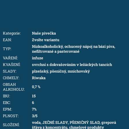
Kategorie
:
Naše pivečka
EAN
:
Zvolte variantu
Nízkoalkoholický, ochucený nápoj na bázi piva,
TYP
:
nefiltrované a pasterované
VAŘENÍ
:
infuze
KVAŠENÍ
:
svrchní s dokvašováním v ležáckých tancích
SLADY
:
plzeňský, pšeničný, mnichovský
CHMELY
:
Riwaka
OBSAH
0,7 %
ALKOHOLU
:
IBU
:
15
EBC
:
6
EPM
:
7%
PLNOST
:
3/5
voda, JEČNÉ SLADY, PŠENIČNÝ SLAD, grepová
SLOŽENÍ
:
šťáva z koncentrátu, chmelové produkty