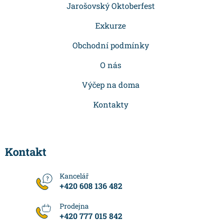
a
Jarošovský Oktoberfest
t
Exkurze
í
Obchodní podmínky
O nás
Výčep na doma
Kontakty
Kontakt
+420 608 136 482
+420 777 015 842