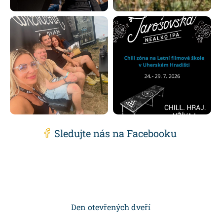
Sledujte nás na Facebooku
Z
á
p
Den otevřených dveří