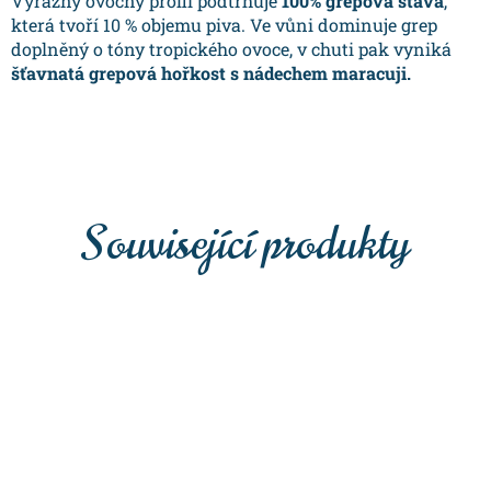
Výrazný ovocný profil podtrhuje
100% grepová šťáva
,
která tvoří 10 % objemu piva. Ve vůni dominuje grep
doplněný o tóny tropického ovoce, v chuti pak vyniká
šťavnatá grepová hořkost s nádechem maracuji.
Související produkty