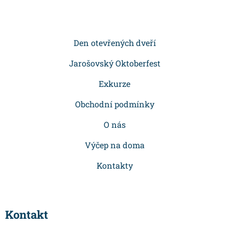
á
p
Den otevřených dveří
a
Jarošovský Oktoberfest
t
Exkurze
í
Obchodní podmínky
O nás
Výčep na doma
Kontakty
Kontakt