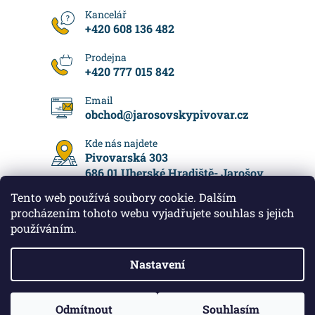
+420 608 136 482
+420 777 015 842
obchod
@
jarosovskypivovar.cz
Pivovarská 303
686 01 Uherské Hradiště- Jarošov
Tento web používá soubory cookie. Dalším
procházením tohoto webu vyjadřujete souhlas s jejich
používáním.
Vytvořil Shoptet
Nastavení
Jarošovský pivovar
2026
Všechna práva vyhrazena.
Upravit nastavení cookies
K nákupu nad 500 Kč vám přidáme Jarošovskou NEALKO IPU
Odmítnout
Souhlasím