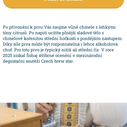
Po přivonění k pivu Vás zaujme vůně chmele s lehkými
tóny citrusů. Po napití ucítíte plnější sladové tělo s
chmelově kořenitou střední hořkostí s pozdějším nástupem.
Díky síle piva může být rozpoznatelná i lehce alkoholová
chuť. Pro toto pivo je typický nižší až střední říz. V roce
2025 získal Šohaj stříbrné ocenění v mezinárodní
degustační soutěži Czech brew star.