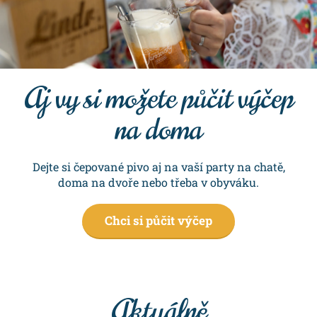
Aj vy si možete půčit výčep
na doma
Dejte si čepované pivo aj na vaší party na chatě,
doma na dvoře nebo třeba v obyváku.
Chci si půčit výčep