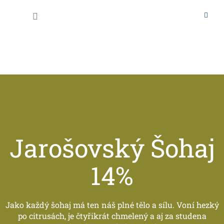
Přejít
na
Nákupní
obsah
košík
Jarošovský Šohaj
14%
Jako každý šohaj má ten náš plné tělo a sílu. Voní hezký
po citrusách, je čtyřikrát chmelený a aj za studena