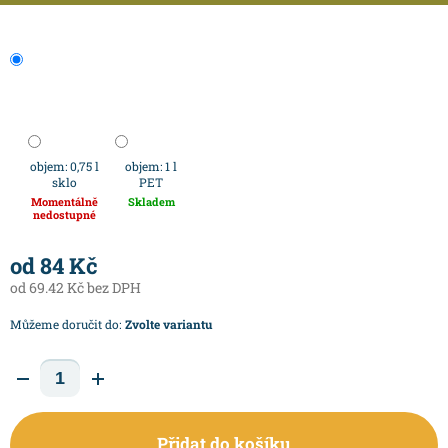
objem: 0,75 l
objem: 1 l
sklo
PET
Momentálně
Skladem
nedostupné
od
84 Kč
od
69.42 Kč
bez DPH
Můžeme doručit do:
Zvolte variantu
Přidat do košíku