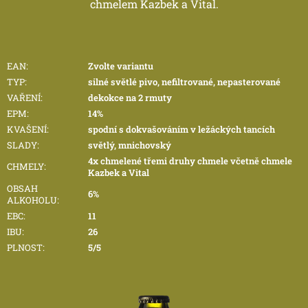
chmelem Kazbek a Vital.
EAN
:
Zvolte variantu
TYP
:
silné světlé pivo, nefiltrované, nepasterované
VAŘENÍ
:
dekokce na 2 rmuty
EPM
:
14%
KVAŠENÍ
:
spodní s dokvašováním v ležáckých tancích
SLADY
:
světlý, mnichovský
4x chmelené třemi druhy chmele včetně chmele
CHMELY
:
Kazbek a Vital
OBSAH
6%
ALKOHOLU
:
EBC
:
11
IBU
:
26
PLNOST
:
5/5