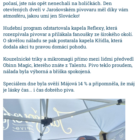
počasí, jste nás opět nenechali na holičkách. Den
otevřených dveří v Jarošovském pivovaru měl díky vám
atmosféru, jakou umí jen Slovácko!
Hudební program odstartovala kapela Reflexy, která
rozezpívala pivovar a přilákala fanoušky ze širokého okolí.
O skvělou náladu se pak postarala kapela Křídla, která
dodala akci tu pravou domácí pohodu.
Kouzelnické triky a mikromagii přímo mezi lidmi předvedl
Obinn Magic, kterého znáte z Talentu. Pivo teklo proudem,
nálada byla výborná a bříška spokojená.
Speciálem dne byla svěží Májová 14 % a připomněla, že máj
je lásky čas... i čas dobrého piva.