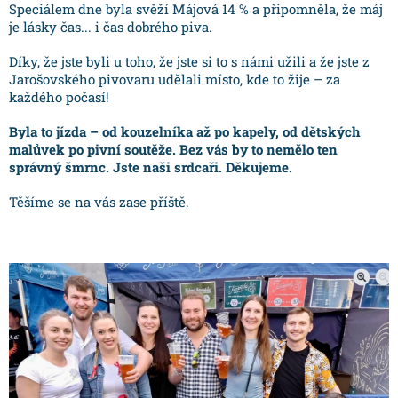
Speciálem dne byla svěží Májová 14 % a připomněla, že máj
je lásky čas... i čas dobrého piva.
Díky, že jste byli u toho, že jste si to s námi užili a že jste z
Jarošovského pivovaru udělali místo, kde to žije – za
každého počasí!
Byla to jízda – od kouzelníka až po kapely, od dětských
malůvek po pivní soutěže. Bez vás by to nemělo ten
správný šmrnc. Jste naši srdcaři. Děkujeme.
Těšíme se na vás zase příště.