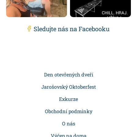
Sledujte nás na Facebooku
Z
á
p
Den otevřených dveří
a
Jarošovský Oktoberfest
t
Exkurze
í
Obchodní podmínky
O nás
Výčep na doma