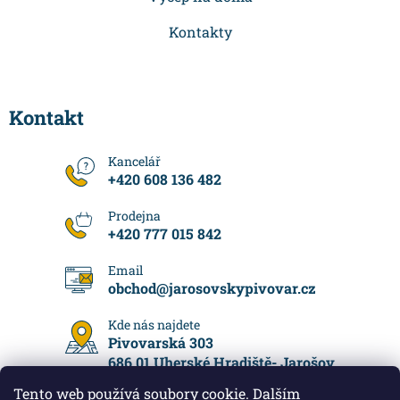
Kontakty
Kontakt
+420 608 136 482
+420 777 015 842
obchod
@
jarosovskypivovar.cz
Pivovarská 303
686 01 Uherské Hradiště- Jarošov
Tento web používá soubory cookie. Dalším