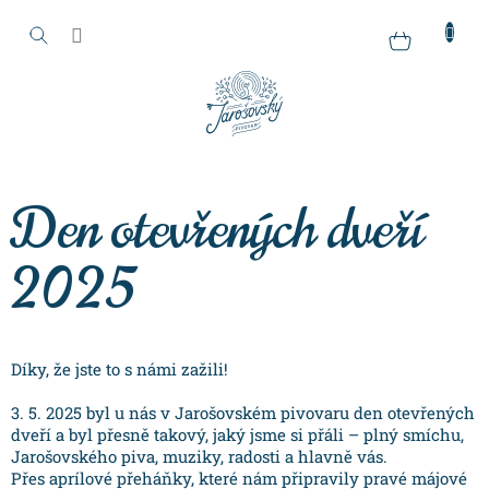
Přejít
na
Nákupní
obsah
košík
Den otevřených dveří
2025
Díky, že jste to s námi zažili!
3. 5. 2025 byl u nás v Jarošovském pivovaru den otevřených
dveří a byl přesně takový, jaký jsme si přáli – plný smíchu,
Jarošovského piva, muziky, radosti a hlavně vás.
Přes aprílové přeháňky, které nám připravily pravé májové