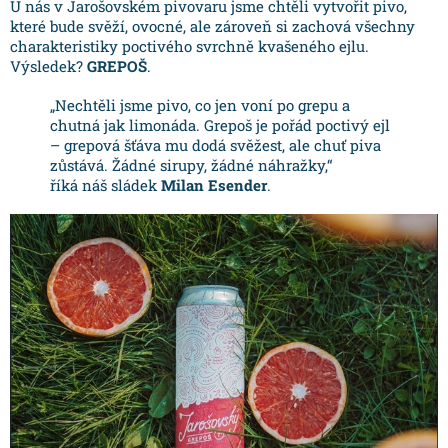
U nás v Jarošovském pivovaru jsme chtěli vytvořit pivo,
které bude svěží, ovocné, ale zároveň si zachová všechny
charakteristiky poctivého svrchně kvašeného ejlu.
Výsledek?
GREPOŠ
.
„Nechtěli jsme pivo, co jen voní po grepu a
chutná jak limonáda. Grepoš je pořád poctivý ejl
– grepová šťáva mu dodá svěžest, ale chuť piva
zůstává. Žádné sirupy, žádné náhražky,“
říká náš sládek
Milan Esender
.