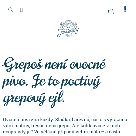
Přejít
na
Nákupní
obsah
košík
Grepoš není ovocné
pivo. Je to poctivý
grepový ejl.
Ovocná piva zná každý. Sladká, barevná, často s výraznou
vůní maliny, třešně nebo grepu. Ale kolik ovoce v nich
doopravdy je? Ve většině případů velmi málo – a často