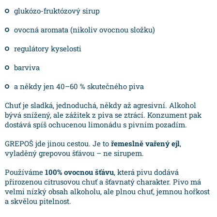
glukózo-fruktózový sirup
ovocná aromata (nikoliv ovocnou složku)
regulátory kyselosti
barviva
a někdy jen 40–60 % skutečného piva
Chuť je sladká, jednoduchá, někdy až agresivní. Alkohol
bývá snížený, ale zážitek z piva se ztrácí. Konzument pak
dostává spíš ochucenou limonádu s pivním pozadím.
GREPOŠ jde jinou cestou. Je to
řemeslně vařený ejl
,
vyladěný grepovou šťávou – ne sirupem.
Používáme
100% ovocnou šťávu
, která pivu dodává
přirozenou citrusovou chuť a šťavnatý charakter. Pivo má
velmi nízký obsah alkoholu, ale plnou chuť, jemnou hořkost
a skvělou pitelnost.