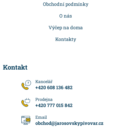
í
Obchodní podmínky
O nás
Výčep na doma
Kontakty
Kontakt
+420 608 136 482
+420 777 015 842
obchod
@
jarosovskypivovar.cz