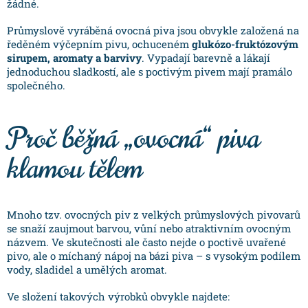
žádné.
Průmyslově vyráběná ovocná piva jsou obvykle založená na
ředěném výčepním pivu, ochuceném
glukózo-fruktózovým
sirupem, aromaty a barvivy
. Vypadají barevně a lákají
jednoduchou sladkostí, ale s poctivým pivem mají pramálo
společného.
Proč běžná „ovocná“ piva
klamou tělem
Mnoho tzv. ovocných piv z velkých průmyslových pivovarů
se snaží zaujmout barvou, vůní nebo atraktivním ovocným
názvem. Ve skutečnosti ale často nejde o poctivě uvařené
pivo, ale o míchaný nápoj na bázi piva – s vysokým podílem
vody, sladidel a umělých aromat.
Ve složení takových výrobků obvykle najdete: