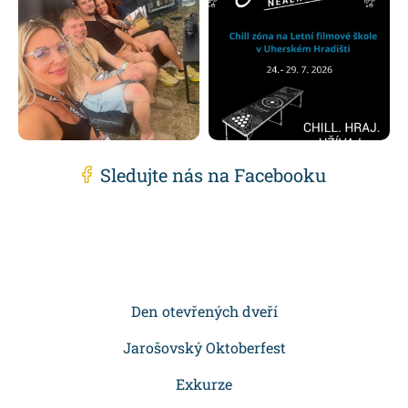
Sledujte nás na Facebooku
Z
á
p
Den otevřených dveří
a
Jarošovský Oktoberfest
t
Exkurze