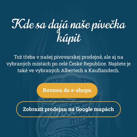
Kde sa dajú naše pivečka
kúpit
Tož třeba v našej pivovarskej prodejně, ale aj na
vybraných místách po celé České Republice. Najdete je
také ve vybraných Albertech a Kauflandech.
Rovnou do e-shopu
Zobrazit prodejnu na Google mapách