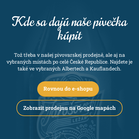
Kde sa dajú naše pivečka
kúpit
Tož třeba v našej pivovarskej prodejně, ale aj na
vybraných místách po celé České Republice. Najdete je
také ve vybraných Albertech a Kauflandech.
Rovnou do e-shopu
Zobrazit prodejnu na Google mapách