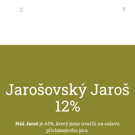
Přejít
na
Nákupní
obsah
košík
Jarošovský Jaroš
12%
Náš Jaroš
je APA, který jsme uvařili na oslavu
přicházejícího jara.