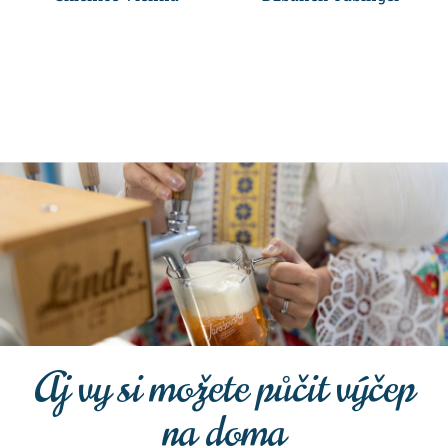
Aj vy si možete půčit výčep
na doma