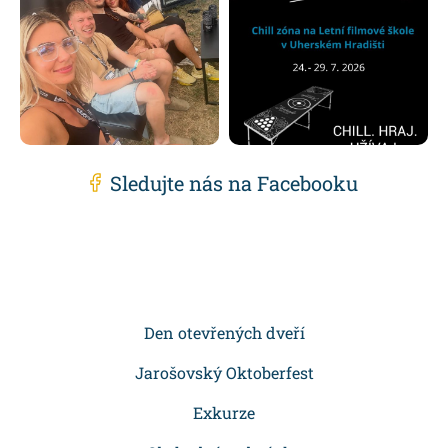
Sledujte nás na Facebooku
Z
á
p
Den otevřených dveří
a
Jarošovský Oktoberfest
t
Exkurze