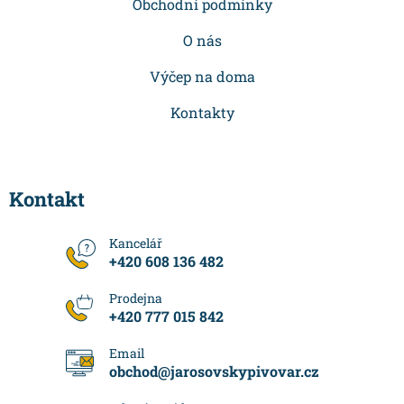
í
Obchodní podmínky
O nás
Výčep na doma
Kontakty
Kontakt
+420 608 136 482
+420 777 015 842
obchod
@
jarosovskypivovar.cz