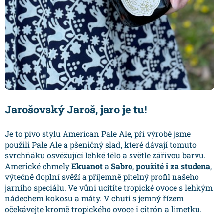
Jarošovský Jaroš, jaro je tu!
Je to pivo stylu American Pale Ale, při výrobě jsme
použili Pale Ale a pšeničný slad, které dávají tomuto
svrchňáku osvěžující lehké tělo a světle zářivou barvu.
Americké chmely
Ekuanot
a
Sabro
,
použité i za studena
,
výtečně doplní svěží a příjemně pitelný profil našeho
jarního speciálu. Ve vůni ucítíte tropické ovoce s lehkým
nádechem kokosu a máty. V chuti s jemný řízem
očekávejte kromě tropického ovoce i citrón a limetku.