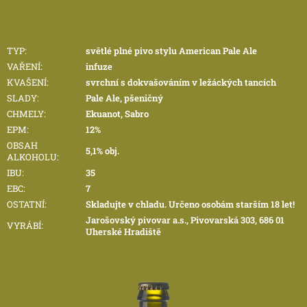
TYP
:
světlé plné pivo stylu American Pale Ale
VAŘENÍ
:
infuze
KVAŠENÍ
:
svrchní s dokvašováním v ležáckých tancích
SLADY
:
Pale Ale, pšeničný
CHMELY
:
Ekuanot, Sabro
EPM
:
12%
OBSAH
5,1% obj.
ALKOHOLU
:
IBU
:
35
EBC
:
7
OSTATNÍ
:
Skladujte v chladu. Určeno osobám starším 18 let!
Jarošovský pivovar a.s., Pivovarská 303, 686 01
VYRÁBÍ
:
Uherské Hradiště