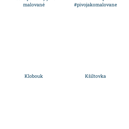
ů
malované
#pivojakomalovane
Klobouk
Kšiltovka