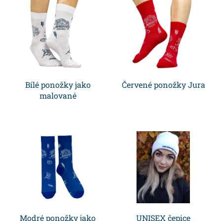
p
i
s
p
Bílé ponožky jako
Červené ponožky Jura
r
malované
o
d
u
k
t
Modré ponožky jako
UNISEX čepice