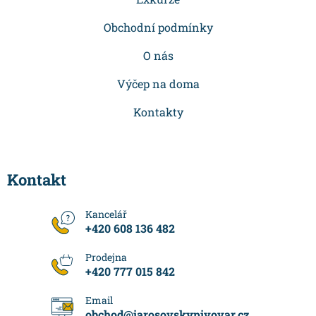
t
í
Obchodní podmínky
O nás
Výčep na doma
Kontakty
Kontakt
+420 608 136 482
+420 777 015 842
obchod
@
jarosovskypivovar.cz