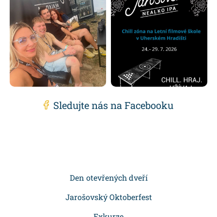
Sledujte nás na Facebooku
Z
á
p
Den otevřených dveří
a
Jarošovský Oktoberfest
Exkurze