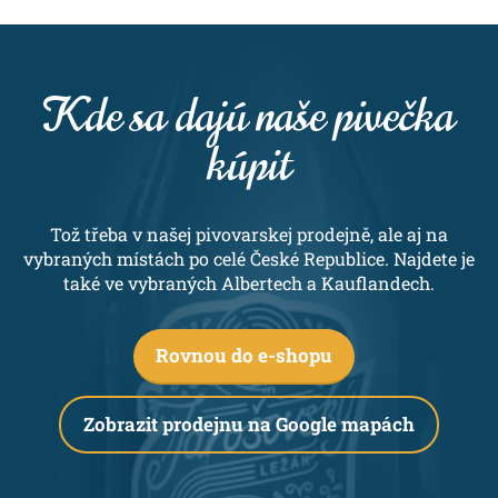
Kde sa dajú naše pivečka
kúpit
Tož třeba v našej pivovarskej prodejně, ale aj na
vybraných místách po celé České Republice. Najdete je
také ve vybraných Albertech a Kauflandech.
Rovnou do e-shopu
Zobrazit prodejnu na Google mapách