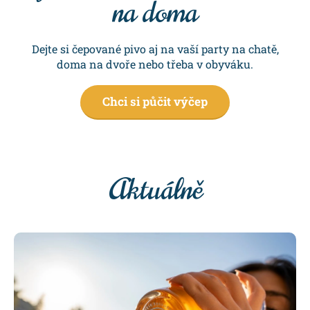
na doma
v
ý
Dejte si čepované pivo aj na vaší party na chatě,
p
doma na dvoře nebo třeba v obyváku.
i
s
Chci si půčit výčep
u