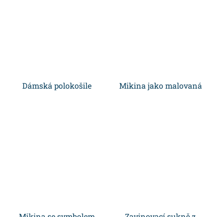
Dámská polokošile
Mikina jako malovaná
Mikina se symbolem
Zavinovací sukně z