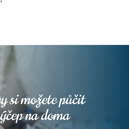
u
y si možete půčit
výčep na doma