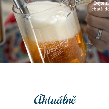
Dejte s
chatě, d