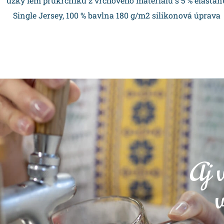
úzký lem průkrčníku z vrchového materiálu s 5 % elastan
Single Jersey, 100 % bavlna 180 g/m2 silikonová úprava
Aj v