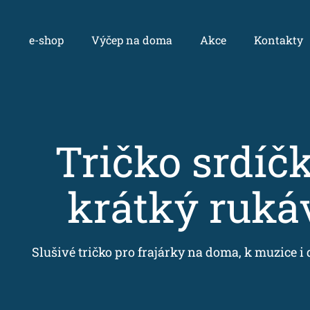
Přejít
na
obsah
e-shop
Výčep na doma
Akce
Kontakty
Tričko srdíč
krátký ruká
Slušivé tričko pro frajárky na doma, k muzice i 