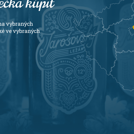
ečka kúpit
j na vybraných
aké ve vybraných