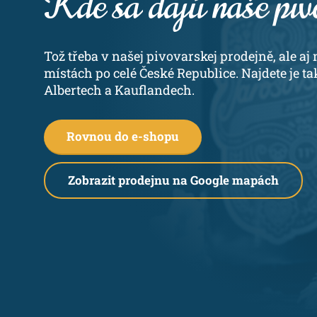
Kde sa dajú naše piv
Tož třeba v našej pivovarskej prodejně, ale a
místách po celé České Republice. Najdete je t
Albertech a Kauflandech.
Rovnou do e-shopu
Zobrazit prodejnu na Google mapách