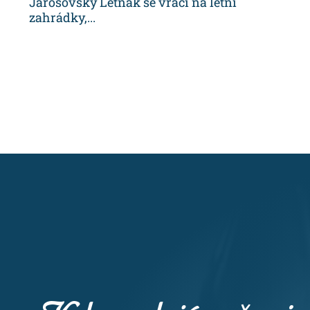
Jarošovský Letňák se vrací na letní
zahrádky,...