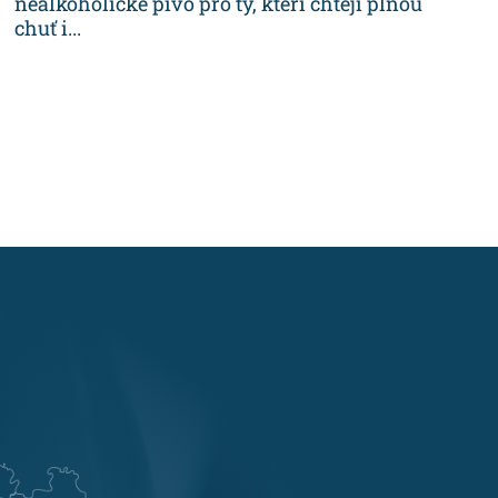
nealkoholické pivo pro ty, kteří chtějí plnou
chuť i...