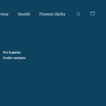
Nákupn
viny
Soutěž
Firemní dárky
košík
Pro frajárky
Zvolte variantu