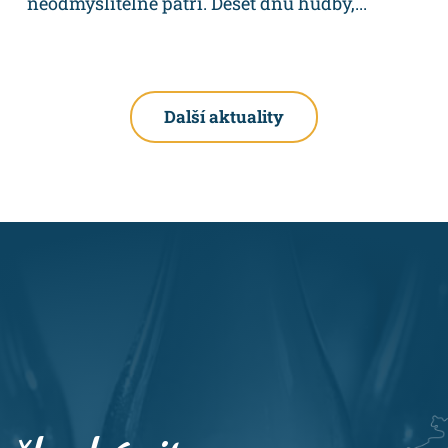
neodmyslitelně patří. Deset dnů hudby,...
Další aktuality