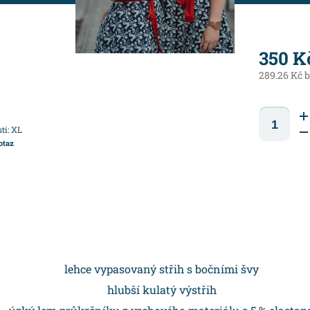
350 K
289.26 Kč 
ti: XL
otaz
lehce vypasovaný střih s bočními švy
hlubší kulatý výstřih