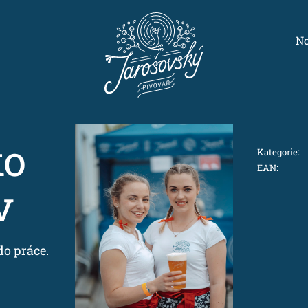
No
ko
Kategorie
:
EAN
:
v
do práce.