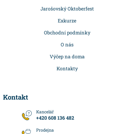
a
Jarošovský Oktoberfest
t
Exkurze
í
Obchodní podmínky
O nás
Výčep na doma
Kontakty
Kontakt
+420 608 136 482