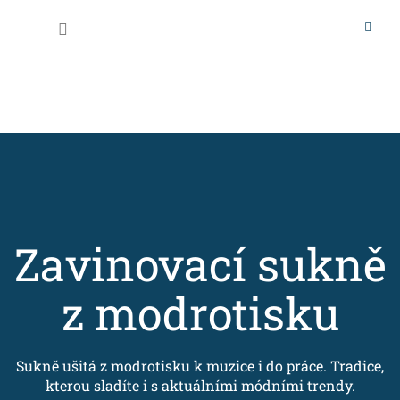
Přejít
na
Nákupní
obsah
košík
Zavinovací sukně
z modrotisku
Sukně ušitá z modrotisku k muzice i do práce. Tradice,
kterou sladíte i s aktuálními módními trendy.