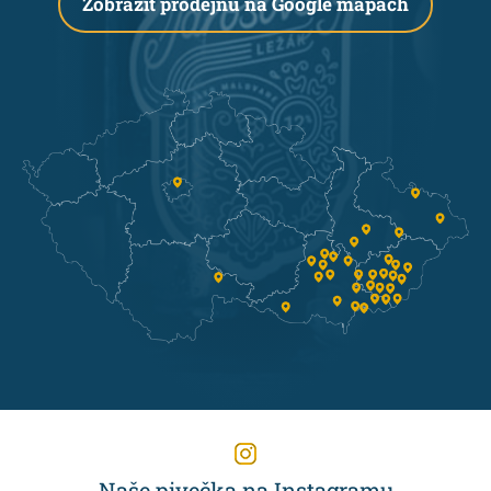
Zobrazit prodejnu na Google mapách
Naše pivečka na Instagramu