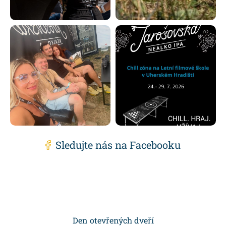
Sledujte nás na Facebooku
Z
á
p
Den otevřených dveří