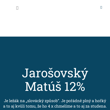
Přejít
na
Nákupní
obsah
košík
Jarošovský
Matúš 12%
Je ležák na „slovácký způsob“. Je pořádně plný a hořký
a to aj kvůli tomu, že ho 4 x chmelíme a to aj za studena.