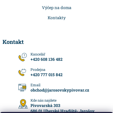
Výčep na doma
Kontakty
Kontakt
+420 608 136 482
+420 777 015 842
obchod
@
jarosovskypivovar.cz
Pivovarská 303
686 01 Uherské Hradiště- Jarošov