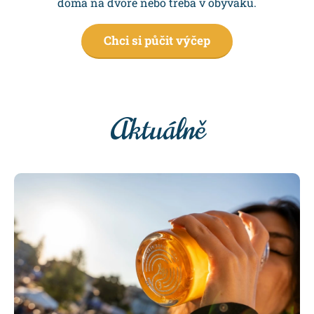
doma na dvoře nebo třeba v obyváku.
Chci si půčit výčep