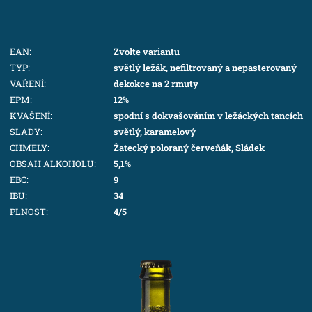
EAN
:
Zvolte variantu
TYP
:
světlý ležák, nefiltrovaný a nepasterovaný
VAŘENÍ
:
dekokce na 2 rmuty
EPM
:
12%
KVAŠENÍ
:
spodní s dokvašováním v ležáckých tancích
SLADY
:
světlý, karamelový
CHMELY
:
Žatecký poloraný červeňák, Sládek
OBSAH ALKOHOLU
:
5,1%
EBC
:
9
IBU
:
34
PLNOST
:
4/5