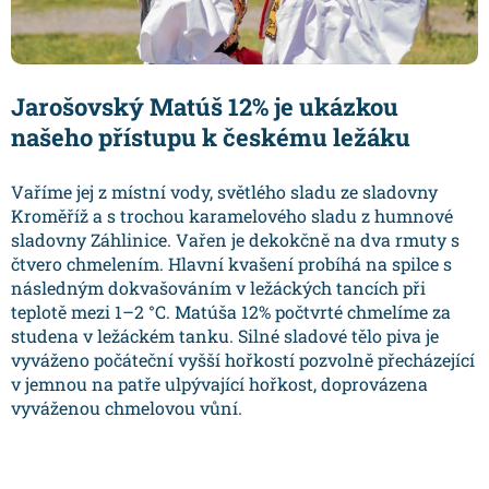
Jarošovský Matúš 12% je ukázkou
našeho přístupu k českému ležáku
Vaříme jej z místní vody, světlého sladu ze sladovny
Kroměříž a s trochou karamelového sladu z humnové
sladovny Záhlinice. Vařen je dekokčně na dva rmuty s
čtvero chmelením. Hlavní kvašení probíhá na spilce s
následným dokvašováním v ležáckých tancích při
teplotě mezi 1–2 °C. Matúša 12% počtvrté chmelíme za
studena v ležáckém tanku. Silné sladové tělo piva je
vyváženo počáteční vyšší hořkostí pozvolně přecházející
v jemnou na patře ulpývající hořkost, doprovázena
vyváženou chmelovou vůní.