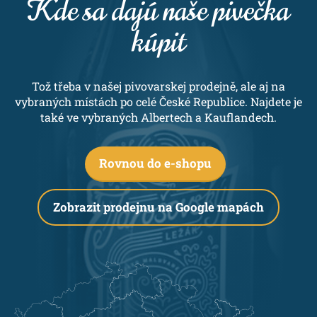
Kde sa dajú naše pivečka
kúpit
Tož třeba v našej pivovarskej prodejně, ale aj na
vybraných místách po celé České Republice. Najdete je
také ve vybraných Albertech a Kauflandech.
Rovnou do e-shopu
Zobrazit prodejnu na Google mapách