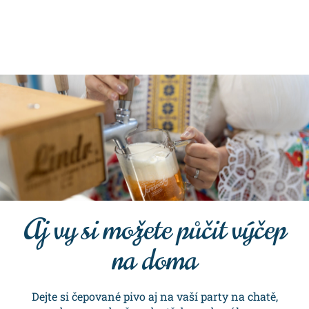
Aj vy si možete půčit výčep
na doma
Dejte si čepované pivo aj na vaší party na chatě,