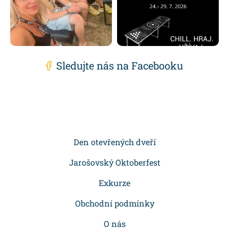
Sledujte nás na Facebooku
Z
á
p
Den otevřených dveří
a
Jarošovský Oktoberfest
t
Exkurze
í
Obchodní podmínky
O nás